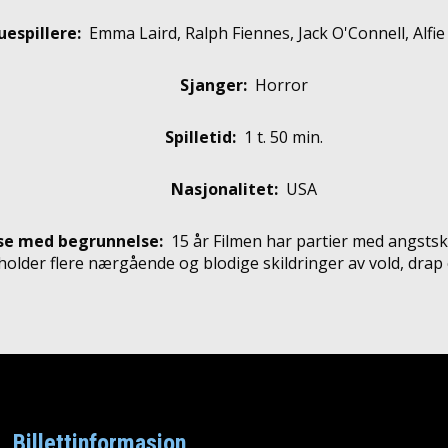
uespillere
:
Emma Laird, Ralph Fiennes, Jack O'Connell, Alfie
Sjanger:
Horror
Spilletid:
1 t. 50 min.
Nasjonalitet:
USA
se med begrunnelse:
15 år
Filmen har partier med angsts
older flere nærgående og blodige skildringer av vold, drap 
Billettinformasjon