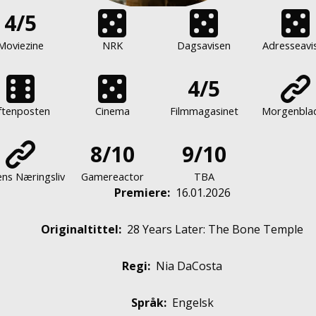
4/5
Moviezine
NRK
Dagsavisen
Adresseavi
4/5
ftenposten
Cinema
Filmmagasinet
Morgenbla
8/10
9/10
ns Næringsliv
Gamereactor
TBA
Premiere
:
16.01.2026
Originaltittel:
28 Years Later: The Bone Temple
Regi:
Nia DaCosta
Språk:
Engelsk