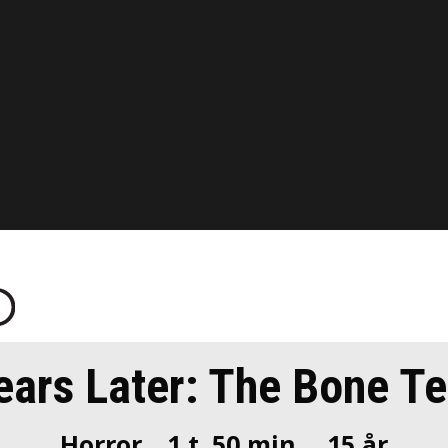
ears Later: The Bone T
Horror
1 t. 50 min.
15 år