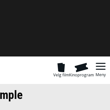
Meny
Velg film
Kinoprogram
emple