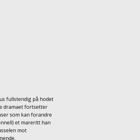
us fullstendig på hodet
e dramaet fortsetter
enser som kan forandre
onnell) et mareritt han
russelen mot
mmende.