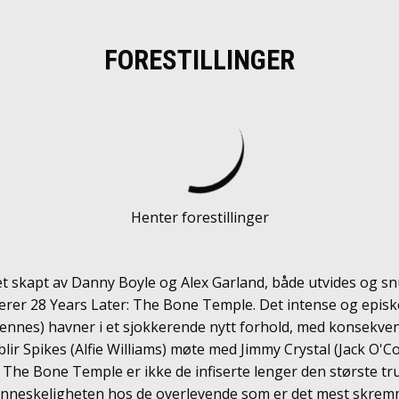
FORESTILLINGER
Henter forestillinger
t skapt av Danny Boyle og Alex Garland, både utvides og sn
erer 28 Years Later: The Bone Temple. Det intense og episk
Fiennes) havner i et sjokkerende nytt forhold, med konsekv
blir Spikes (Alfie Williams) møte med Jimmy Crystal (Jack O'C
 The Bone Temple er ikke de infiserte lenger den største t
menneskeligheten hos de overlevende som er det mest skre