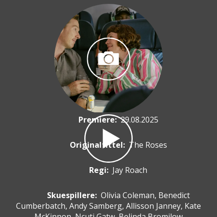
Premiere
:
29.08.2025
Originaltittel:
The Roses
Regi:
Jay Roach
Skuespillere
:
Olivia Coleman, Benedict
Cumberbatch, Andy Samberg, Allisson Janney, Kate
McKinnon, Ncuti Gatw, Belinda Bromilow