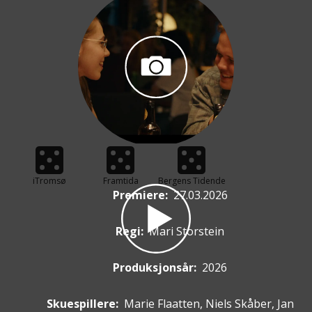
iTromsø
Framtida
Bergens Tidende
Premiere
:
27.03.2026
Regi:
Mari Storstein
Produksjonsår:
2026
Skuespillere
:
Marie Flaatten, Niels Skåber, Jan