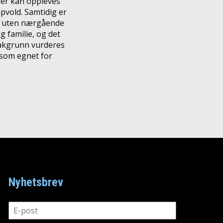
ser kan oppleves
vold. Samtidig er
les uten nærgående
g familie, og det
bakgrunn vurderes
som egnet for
Nyhetsbrev