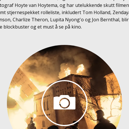
otograf Hoyte van Hoytema, og har utelukkende skutt film
t stjernespekket rolleliste, inkludert Tom Holland, Zenda
nson, Charlize Theron, Lupita Nyong'o og Jon Bernthal, bli
e blockbuster og et must å se på kino.