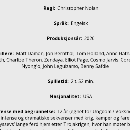
Regi:
Christopher Nolan
Språk:
Engelsk
Produksjonsår:
2026
illere
:
Matt Damon, Jon Bernthal, Tom Holland, Anne Hath
th, Charlize Theron, Zendaya, Elliot Page, Cosmo Jarvis, Cor
Nyong'o, John Leguizamo, Benny Safdie
Spilletid:
2 t. 52 min.
Nasjonalitet:
USA
rense med begrunnelse:
12 år
(egnet for
Ungdom / Voksn
 intense og dramatiske sekvenser med krig, kamper og faref
dyssevs’ lange ferd hjem etter Trojakrigen, hvor han møter