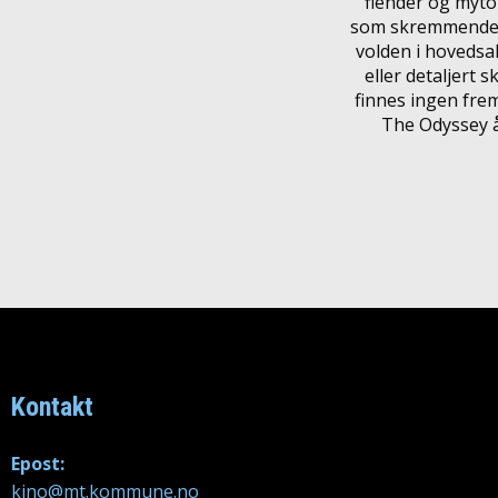
fiender og myto
som skremmende f
volden i hovedsak
eller detaljert 
finnes ingen fre
The Odyssey 
Kontakt
Epost:
kino@mt.kommune.no