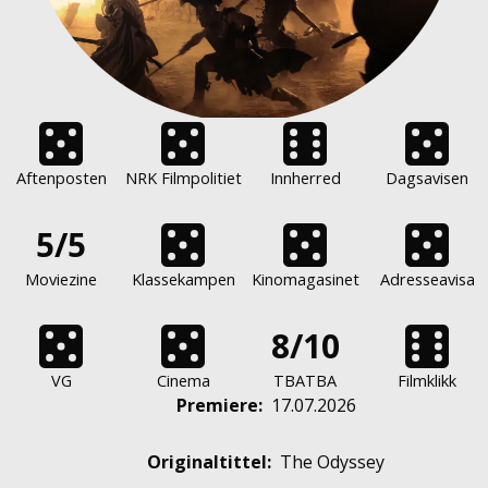
Aftenposten
NRK Filmpolitiet
Innherred
Dagsavisen
5/5
Moviezine
Klassekampen
Kinomagasinet
Adresseavisa
8/10
VG
Cinema
TBATBA
Filmklikk
Premiere
:
17.07.2026
Originaltittel:
The Odyssey