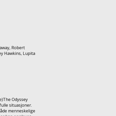
away, Robert
ey Hawkins, Lupita
e
)
The Odyssey
ulle situasjoner.
 både menneskelige