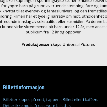
logiske skapninger i spenningsfylte scener. Enkelte sekven
or yngre barn på grunn av truende stemning, fare og kamp
 knyttet til et eventyr- og fantasiunivers, og den fremstil
skildring. Filmen har et tydelig narrativ om mot, utholdenhet o
mtredende innslag av seksualitet eller rusmidler. På denne 
å kunne virke skremmende på barn under 12 år, men anses 
publikum fra 12 år og oppover.
Produksjonsselskap:
Universal Pictures
Billettinformasjon
Billetter kjøpes på nett, i appen eBillett eller i kaféen.
Det er ikke mulig å reservere billetter.