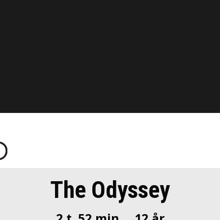
The Odyssey
2 t. 52 min.
12 år