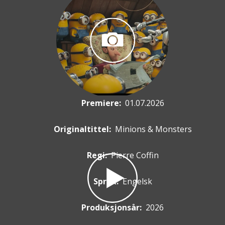
Premiere
:
01.07.2026
Originaltittel:
Minions & Monsters
Regi:
Pierre Coffin
Språk:
Engelsk
Produksjonsår:
2026